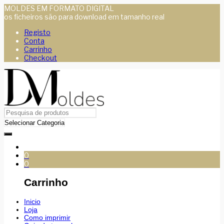
MOLDES EM FORMATO DIGITAL
os ficheiros são para download em tamanho real
Registo
Conta
Carrinho
Checkout
0
0
Carrinho
Inicio
Loja
Como imprimir