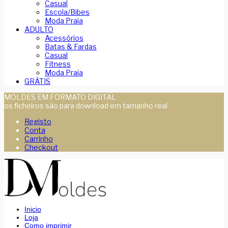
Casual
Escola/Bibes
Moda Praia
ADULTO
Acessórios
Batas & Fardas
Casual
Fitness
Moda Praia
GRÁTIS
MOLDES EM FORMATO DIGITAL
os ficheiros são para download em tamanho real
Registo
Conta
Carrinho
Checkout
Inicio
Loja
Como imprimir