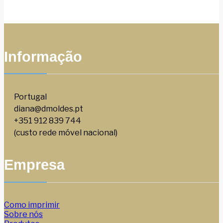
Informação
Portugal
diana@dmoldes.pt
+351 912 839 744
(custo rede móvel nacional)
Empresa
Como imprimir
Sobre nós