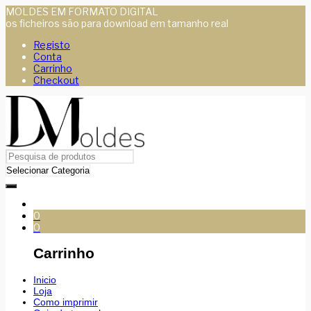
MOLDES EM FORMATO DIGITAL
os ficheiros são para download em tamanho real
Registo
Conta
Carrinho
Checkout
0
0
Carrinho
Inicio
Loja
Como imprimir