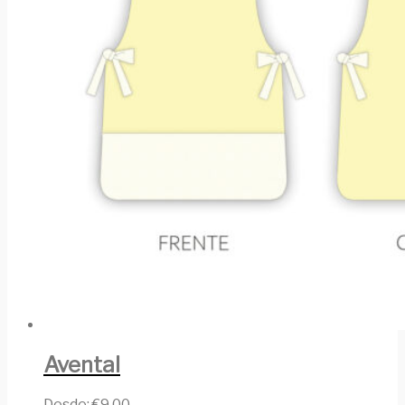
Avental
Desde:
€
9.00