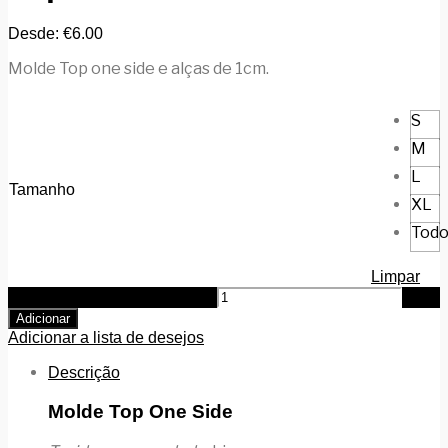
Desde:
€
6.00
Molde Top one side e alças de 1cm.
S
M
L
Tamanho
XL
Todo
Limpar
Quantidade de Top One Side
Adicionar
Adicionar a lista de desejos
Descrição
Molde Top One Side