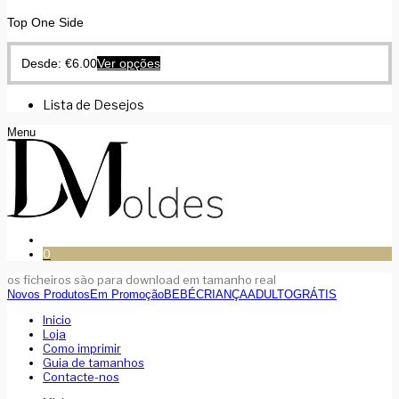
Top One Side
Desde:
€
6.00
Ver opções
Lista de Desejos
Menu
0
os ficheiros são para download em tamanho real
Novos Produtos
Em Promoção
BEBÉ
CRIANÇA
ADULTO
GRÁTIS
Inicio
Loja
Como imprimir
Guia de tamanhos
Contacte-nos