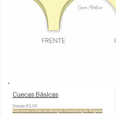
Cuecas Básicas
Desde:
€
5.00
Adicionar a lista de desejos
Visualização Rápida