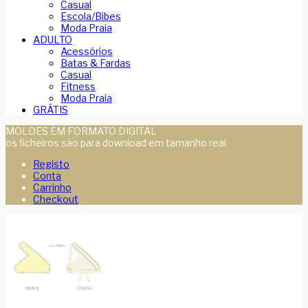
Casual
Escola/Bibes
Moda Praia
ADULTO
Acessórios
Batas & Fardas
Casual
Fitness
Moda Praia
GRÁTIS
MOLDES EM FORMATO DIGITAL
os ficheiros são para download em tamanho real
Registo
Conta
Carrinho
Checkout