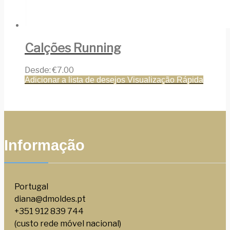
Calções Running
Desde:
€
7.00
Adicionar a lista de desejos
Visualização Rápida
Informação
Portugal
diana@dmoldes.pt
+351 912 839 744
(custo rede móvel nacional)