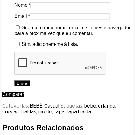
Nome
*
Email
*
Guardar o meu nome, email e site neste navegador
para a próxima vez que eu comentar.
Sim, adicionem-me à lista.
Comparar
Categorias:
BEBÉ
,
Casual
Etiquetas:
bebe
,
criança
,
cuecas
,
fraldas
,
molde
,
tapa
,
tapa fralda
Produtos Relacionados