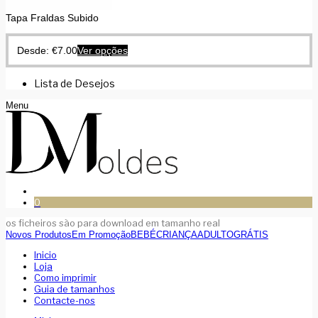
Tapa Fraldas Subido
Desde:
€
7.00
Ver opções
Lista de Desejos
Menu
0
os ficheiros são para download em tamanho real
Novos Produtos
Em Promoção
BEBÉ
CRIANÇA
ADULTO
GRÁTIS
Inicio
Loja
Como imprimir
Guia de tamanhos
Contacte-nos