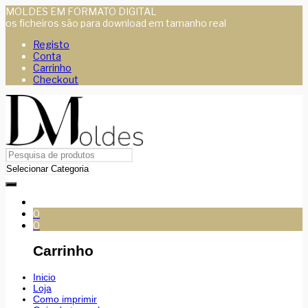
MOLDES EM FORMATO DIGITAL
os ficheiros são para download em tamanho real
Registo
Conta
Carrinho
Checkout
0
0
Carrinho
Inicio
Loja
Como imprimir