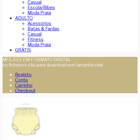
Casual
Escola/Bibes
Moda Praia
ADULTO
Acessórios
Batas & Fardas
Casual
Fitness
Moda Praia
GRÁTIS
MOLDES EM FORMATO DIGITAL
os ficheiros são para download em tamanho real
Registo
Conta
Carrinho
Checkout