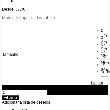
Desde:
€
7.00
Molde de tapa fraldas subido.
0-
3m
3-
6m
6-
9m
9-
Tamanho
12m
12-
18m
18-
24m
Todo
Limpar
Quantidade de Tapa Fraldas Subido
Adicionar
Adicionar a lista de desejos