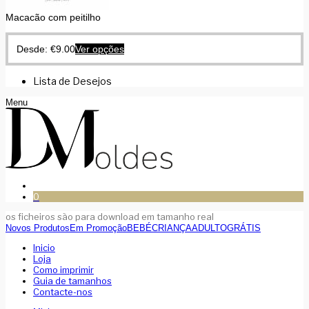
Macacão com peitilho
Desde:
€
9.00
Ver opções
Lista de Desejos
Menu
0
os ficheiros são para download em tamanho real
Novos Produtos
Em Promoção
BEBÉ
CRIANÇA
ADULTO
GRÁTIS
Inicio
Loja
Como imprimir
Guia de tamanhos
Contacte-nos