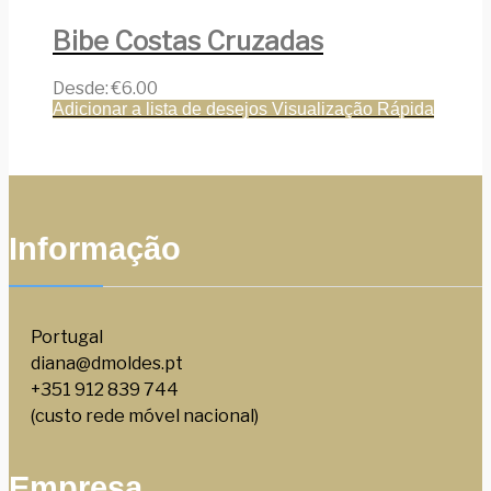
Bibe Costas Cruzadas
Desde:
€
6.00
Adicionar a lista de desejos
Visualização Rápida
Informação
Portugal
diana@dmoldes.pt
+351 912 839 744
(custo rede móvel nacional)
Empresa