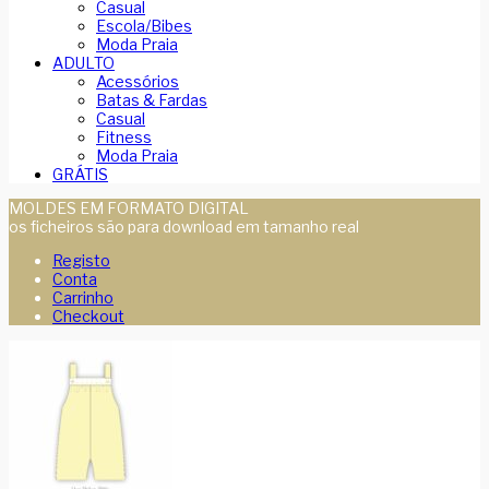
Casual
Escola/Bibes
Moda Praia
ADULTO
Acessórios
Batas & Fardas
Casual
Fitness
Moda Praia
GRÁTIS
MOLDES EM FORMATO DIGITAL
os ficheiros são para download em tamanho real
Registo
Conta
Carrinho
Checkout