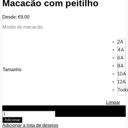
Macacão com peitilho
Desde:
€
9.00
Molde de macacão.
2A
4A
6A
8A
Tamanho
10A
12A
Todo
Limpar
Quantidade de Macacão com peitilho
Adicionar
Adicionar a lista de desejos