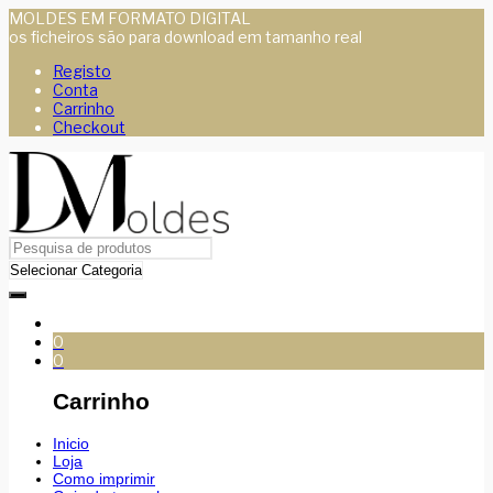
MOLDES EM FORMATO DIGITAL
os ficheiros são para download em tamanho real
Registo
Conta
Carrinho
Checkout
0
0
Carrinho
Inicio
Loja
Como imprimir