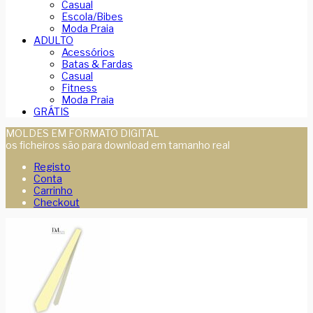
Casual
Escola/Bibes
Moda Praia
ADULTO
Acessórios
Batas & Fardas
Casual
Fitness
Moda Praia
GRÁTIS
MOLDES EM FORMATO DIGITAL
os ficheiros são para download em tamanho real
Registo
Conta
Carrinho
Checkout