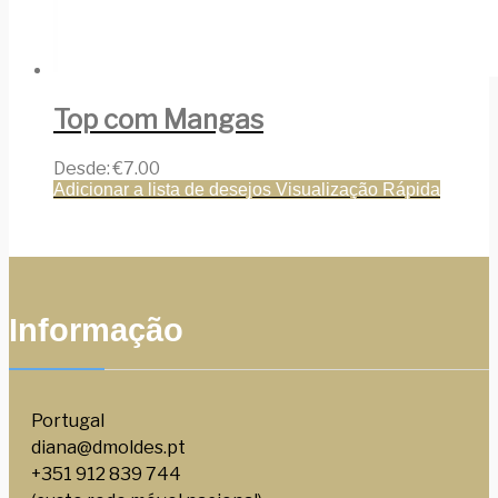
Top com Mangas
Desde:
€
7.00
Adicionar a lista de desejos
Visualização Rápida
Informação
Portugal
diana@dmoldes.pt
+351 912 839 744