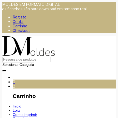
MOLDES EM FORMATO DIGITAL
os ficheiros são para download em tamanho real
Registo
Conta
Carrinho
Checkout
0
0
Carrinho
Inicio
Loja
Como imprimir