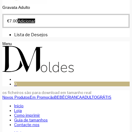
Gravata Adulto
€
7.00
Adicionar
Lista de Desejos
Menu
0
os ficheiros são para download em tamanho real
Novos Produtos
Em Promoção
BEBÉ
CRIANÇA
ADULTO
GRÁTIS
Inicio
Loja
Como imprimir
Guia de tamanhos
Contacte-nos