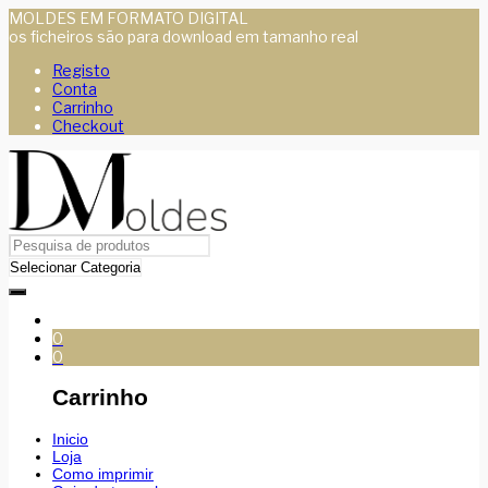
MOLDES EM FORMATO DIGITAL
os ficheiros são para download em tamanho real
Registo
Conta
Carrinho
Checkout
0
0
Carrinho
Inicio
Loja
Como imprimir