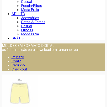
Casual
Escola/Bibes
Moda Praia
ADULTO
Acessórios
Batas & Fardas
Casual
Fitness
Moda Praia
GRÁTIS
MOLDES EM FORMATO DIGITAL
os ficheiros são para download em tamanho real
Registo
Conta
Carrinho
Checkout