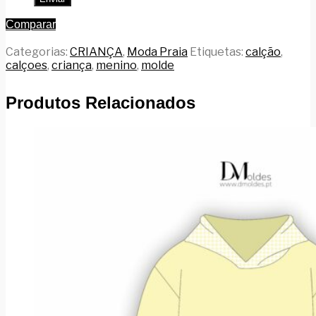
Comparar
Categorias:
CRIANÇA
,
Moda Praia
Etiquetas:
calção
,
calçoes
,
criança
,
menino
,
molde
Produtos Relacionados