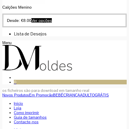
Calções Menino
Desde:
€
8.00
Ver opções
Lista de Desejos
Menu
0
os ficheiros são para download em tamanho real
Novos Produtos
Em Promoção
BEBÉ
CRIANÇA
ADULTO
GRÁTIS
Inicio
Loja
Como imprimir
Guia de tamanhos
Contacte-nos