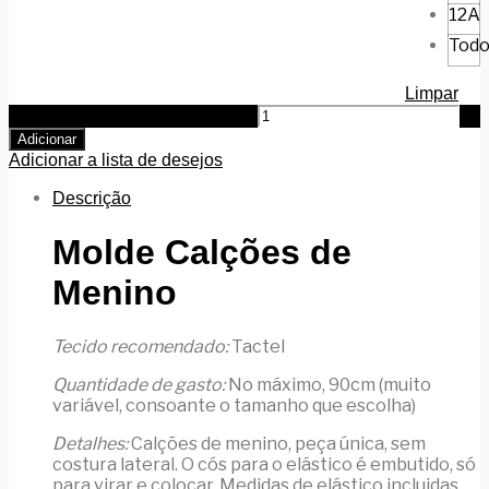
12A
Todo
Limpar
Quantidade de Calções Menino
Adicionar
Adicionar a lista de desejos
Descrição
Molde Calções de
Menino
Tecido recomendado:
Tactel
Quantidade de gasto:
No máximo, 90cm (muito
variável, consoante o tamanho que escolha)
Detalhes:
Calções de menino, peça única, sem
costura lateral. O cós para o elástico é embutido, só
para virar e colocar. Medidas de elástico incluidas