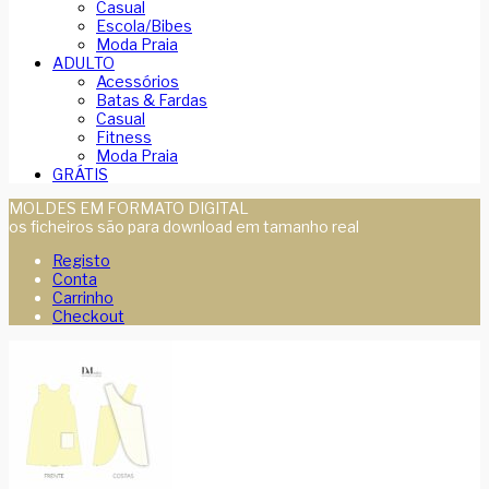
Casual
Escola/Bibes
Moda Praia
ADULTO
Acessórios
Batas & Fardas
Casual
Fitness
Moda Praia
GRÁTIS
MOLDES EM FORMATO DIGITAL
os ficheiros são para download em tamanho real
Registo
Conta
Carrinho
Checkout