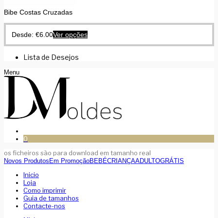
Bibe Costas Cruzadas
Desde:
€
6.00
Ver opções
Lista de Desejos
Menu
0
os ficheiros são para download em tamanho real
Novos Produtos
Em Promoção
BEBÉ
CRIANÇA
ADULTO
GRÁTIS
Inicio
Loja
Como imprimir
Guia de tamanhos
Contacte-nos