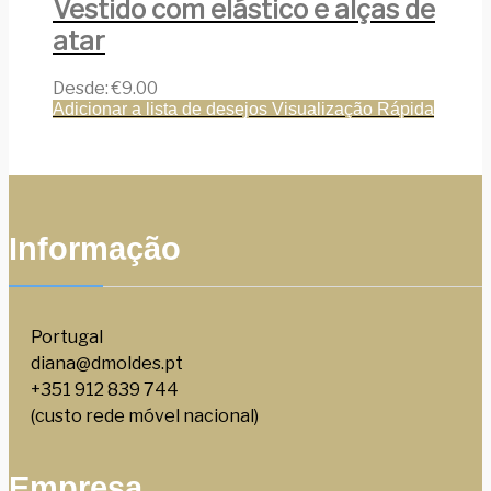
Vestido com elástico e alças de
atar
Desde:
€
9.00
Adicionar a lista de desejos
Visualização Rápida
Informação
Portugal
diana@dmoldes.pt
+351 912 839 744
(custo rede móvel nacional)
Empresa