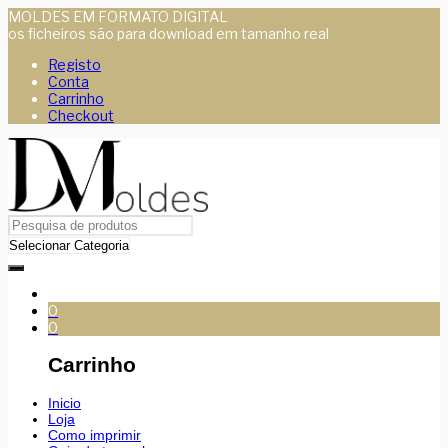
MOLDES EM FORMATO DIGITAL
os ficheiros são para download em tamanho real
Registo
Conta
Carrinho
Checkout
0
0
Carrinho
Inicio
Loja
Como imprimir