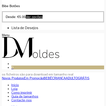
Bibe Botões
Desde:
€
5.00
Ver opções
Lista de Desejos
Menu
0
os ficheiros são para download em tamanho real
Novos Produtos
Em Promoção
BEBÉ
CRIANÇA
ADULTO
GRÁTIS
Inicio
Loja
Como imprimir
Guia de tamanhos
Contacte-nos