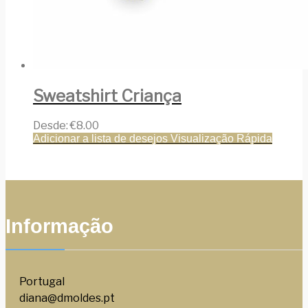
Sweatshirt Criança
Desde:
€
8.00
Adicionar a lista de desejos
Visualização Rápida
Informação
Portugal
diana@dmoldes.pt