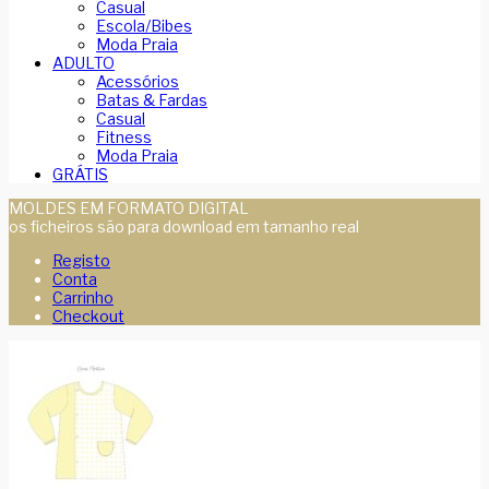
Casual
Escola/Bibes
Moda Praia
ADULTO
Acessórios
Batas & Fardas
Casual
Fitness
Moda Praia
GRÁTIS
MOLDES EM FORMATO DIGITAL
os ficheiros são para download em tamanho real
Registo
Conta
Carrinho
Checkout