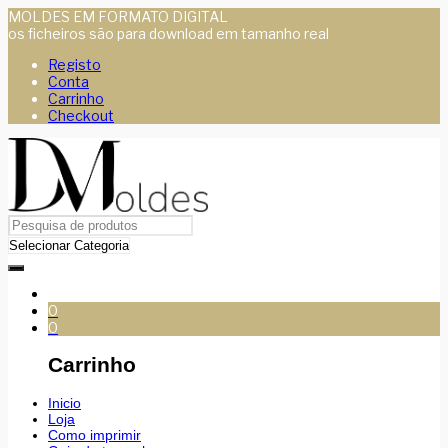
MOLDES EM FORMATO DIGITAL
os ficheiros são para download em tamanho real
Registo
Conta
Carrinho
Checkout
0
0
Carrinho
Inicio
Loja
Como imprimir