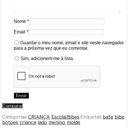
Nome
*
Email
*
Guardar o meu nome, email e site neste navegador
para a próxima vez que eu comentar.
Sim, adicionem-me à lista.
Comparar
Categorias:
CRIANÇA
,
Escola/Bibes
Etiquetas:
bata
,
bibe
,
botoes
,
criança
,
lado
,
menino
,
molde