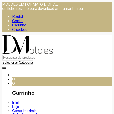
MOLDES EM FORMATO DIGITAL
os ficheiros são para download em tamanho real
Registo
Conta
Carrinho
Checkout
0
0
Carrinho
Inicio
Loja
Como imprimir