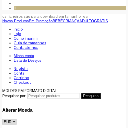
0
os ficheiros são para download em tamanho real
Novos Produtos
Em Promoção
BEBÉ
CRIANÇA
ADULTO
GRÁTIS
Inicio
Loja
Como imprimir
Guia de tamanhos
Contacte-nos
Minha conta
Lista de Desejos
Registo
Conta
Carrinho
Checkout
MOLDES EM FORMATO DIGITAL
Pesquisar por:
Pesquisa
Alterar Moeda