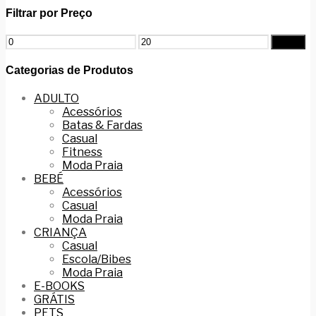
Filtrar por Preço
Filtrar
Categorias de Produtos
ADULTO
Acessórios
Batas & Fardas
Casual
Fitness
Moda Praia
BEBÉ
Acessórios
Casual
Moda Praia
CRIANÇA
Casual
Escola/Bibes
Moda Praia
E-BOOKS
GRÁTIS
PETS