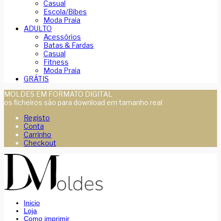
Casual
Escola/Bibes
Moda Praia
ADULTO
Acessórios
Batas & Fardas
Casual
Fitness
Moda Praia
GRÁTIS
MOLDES EM FORMATO DIGITAL
os ficheiros são para download em tamanho real
Registo
Conta
Carrinho
Checkout
Inicio
Loja
Como imprimir