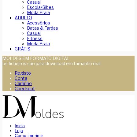
Casual
Escola/Bibes
Moda Praia
ADULTO
Acessórios
Batas & Fardas
Casual
Fitness
Moda Praia
GRÁTIS
MOLDES EM FORMATO DIGITAL
os ficheiros são para download em tamanho real
Registo
Conta
Carrinho
Checkout
Inicio
Loja
Como imprimir