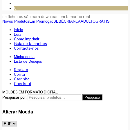
0
os ficheiros são para download em tamanho real
Novos Produtos
Em Promoção
BEBÉ
CRIANÇA
ADULTO
GRÁTIS
Inicio
Loja
Como imprimir
Guia de tamanhos
Contacte-nos
Minha conta
Lista de Desejos
Registo
Conta
Carrinho
Checkout
MOLDES EM FORMATO DIGITAL
Pesquisar por:
Pesquisa
Alterar Moeda