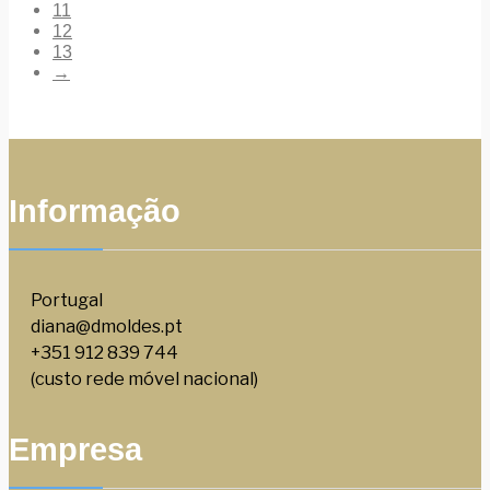
11
12
13
→
Informação
Portugal
diana@dmoldes.pt
+351 912 839 744
(custo rede móvel nacional)
Empresa