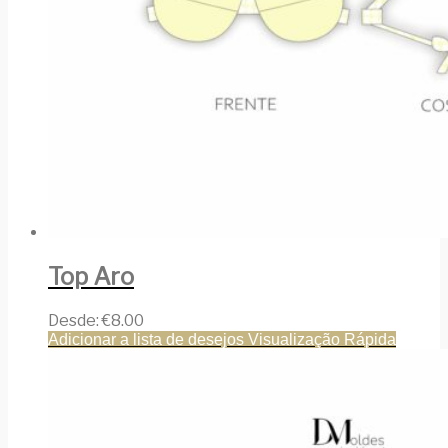
Top Aro
Desde:
€
8.00
Adicionar a lista de desejos
Visualização Rápida