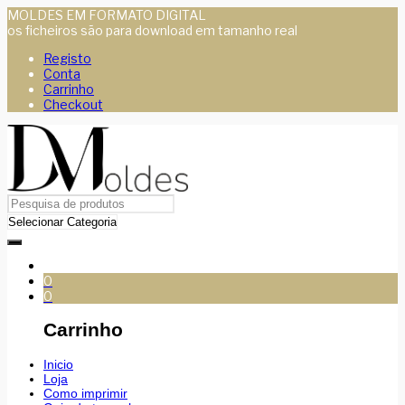
MOLDES EM FORMATO DIGITAL
os ficheiros são para download em tamanho real
Registo
Conta
Carrinho
Checkout
0
0
Carrinho
Inicio
Loja
Como imprimir