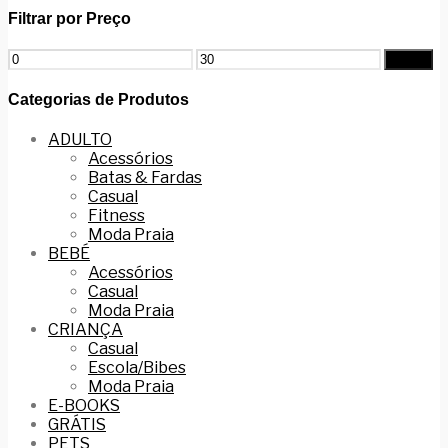
Filtrar por Preço
Filtrar
Categorias de Produtos
ADULTO
Acessórios
Batas & Fardas
Casual
Fitness
Moda Praia
BEBÉ
Acessórios
Casual
Moda Praia
CRIANÇA
Casual
Escola/Bibes
Moda Praia
E-BOOKS
GRÁTIS
PETS